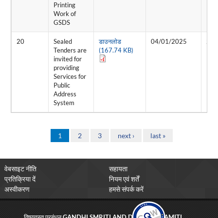
Printing
Work of
GSDS
20
Sealed
डाउनलोड
04/01/2025
20/
Tenders are
(167.74 KB)
invited for
providing
Services for
Public
Address
System
Pages
1
2
3
next ›
last »
वेबसाइट नीति
सहायता
प्रतिक्रिया दें
नियम एवं शर्तें
अस्वीकरण
हमसे संपर्क करें
विषयवस्तु प्रबंधन
GANDHI SMRITI AND DARSHAN SAMITI