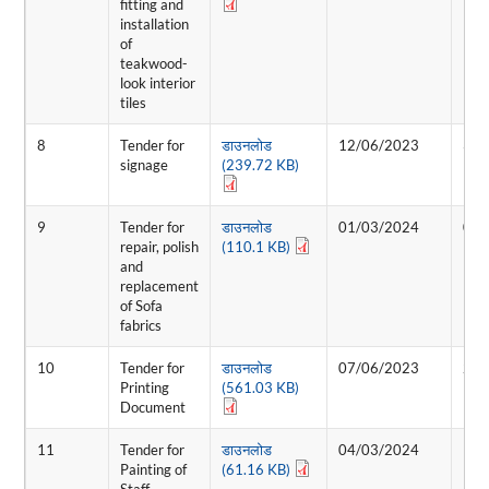
fitting and
installation
of
teakwood-
look interior
tiles
8
Tender for
डाउनलोड
12/06/2023
30/
signage
(239.72 KB)
9
Tender for
डाउनलोड
01/03/2024
05/
repair, polish
(110.1 KB)
and
replacement
of Sofa
fabrics
10
Tender for
डाउनलोड
07/06/2023
28/
Printing
(561.03 KB)
Document
11
Tender for
डाउनलोड
04/03/2024
12/
Painting of
(61.16 KB)
Staff