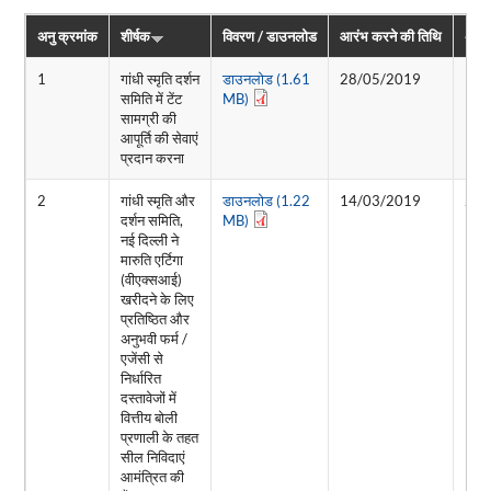
अनु क्रमांक
शीर्षक
विवरण / डाउनलोड
आरंभ करने की तिथि
अंति
1
गांधी स्मृति दर्शन
डाउनलोड (1.61
28/05/2019
13/
समिति में टेंट
MB)
सामग्री की
आपूर्ति की सेवाएं
प्रदान करना
2
गांधी स्मृति और
डाउनलोड (1.22
14/03/2019
25/
दर्शन समिति,
MB)
नई दिल्ली ने
मारुति एर्टिगा
(वीएक्सआई)
खरीदने के लिए
प्रतिष्ठित और
अनुभवी फर्म /
एजेंसी से
निर्धारित
दस्तावेजों में
वित्तीय बोली
प्रणाली के तहत
सील निविदाएं
आमंत्रित की