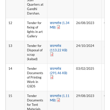
Quarters at
Gandhi
Darshan.
12
Tender for
डाउनलोड (1.34
26/08/2023
01/
fixing of
MB)
lights in art
Gallery
13
Tender for
डाउनलोड
24/10/2024
28/
Disposal of
(113.22 KB)
scrap
(kabad)
14
Tender
डाउनलोड
03/02/2025
24/
Documents
(291.46 KB)
of Printing
Work in
GSDS
15
Tender
डाउनलोड (1.11
29/08/2023
01/
Documents
MB)
for Tent
Materials,