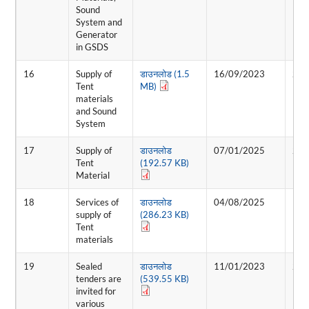
Sound
System and
Generator
in GSDS
16
Supply of
डाउनलोड (1.5
16/09/2023
26/
Tent
MB)
materials
and Sound
System
17
Supply of
डाउनलोड
07/01/2025
23/
Tent
(192.57 KB)
Material
18
Services of
डाउनलोड
04/08/2025
19/
supply of
(286.23 KB)
Tent
materials
19
Sealed
डाउनलोड
11/01/2023
23/
tenders are
(539.55 KB)
invited for
various